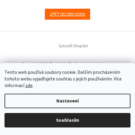
ZPĚT DO OBCHODU
Z
á
Vytvořil Shoptet
p
a
t
Copyright 2026
TresVet
. Všechna práva vyhrazena.
í
Tento web používá soubory cookie. Dalším procházením
tohoto webu vyjadřujete souhlas s jejich používáním. Více
informací
zde
.
Nastavení
Souhlasím