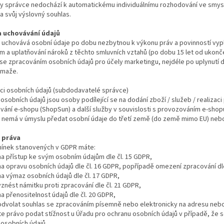
ny správce nedochází k automatickému individuálnímu rozhodování ve smysl
a svůj výslovný souhlas.
a uchovávání údajů
uchovává osobní údaje po dobu nezbytnou k výkonu práv a povinností vypl
 a uplatňování nároků z těchto smluvních vztahů (po dobu 15 let od ukonče
se zpracováním osobních údajů pro účely marketingu, nejdéle po uplynutí
ymaže.
mci osobních údajů (subdodavatelé správce)
 osobních údajů jsou osoby podílející se na dodání zboží / služeb / realizaci
ání e-shopu (ShopSun) a další služby v souvislosti s provozováním e-shopu,
 nemá v úmyslu předat osobní údaje do třetí země (do země mimo EU) nebo
e práva
ínek stanovených v GDPR máte:
na přístup ke svým osobním údajům dle čl. 15 GDPR,
na opravu osobních údajů dle čl. 16 GDPR, popřípadě omezení zpracování dl
na výmaz osobních údajů dle čl. 17 GDPR,
vznést námitku proti zpracování dle čl. 21 GDPR,
na přenositelnost údajů dle čl. 20 GDPR,
odvolat souhlas se zpracováním písemně nebo elektronicky na adresu nebo 
e právo podat stížnost u Úřadu pro ochranu osobních údajů v případě, že 
 osobních údajů.