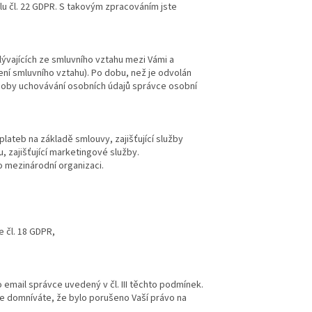
u čl. 22 GDPR. S takovým zpracováním jste
ývajících ze smluvního vztahu mezi Vámi a
ní smluvního vztahu). Po dobu, než je odvolán
 doby uchovávání osobních údajů správce osobní
 plateb na základě smlouvy, zajišťující služby
 zajišťující marketingové služby.
 mezinárodní organizaci.
e čl. 18 GDPR,
email správce uvedený v čl. III těchto podmínek.
se domníváte, že bylo porušeno Vaší právo na