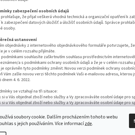
dmínky zabezpečení osobních údajů
prohlašuje, že přijal veškerá vhodná technická a organizační opatření k za
 k zabezpečení datových úložišť a úložišť osobních údajů. Správce prohlaš
é osoby.
ávěrečná ustanovení
ím objednávky z internetového objednávkového formuláře potvrzujete, ž
že je v celém rozsahu přijímáte.
 podmínkami souhlasíte zaškrtnutím souhlasu prostřednictvím internetové
seznámen/a s podmínkami ochrany osobních údajů a že je v celém rozsahu p
 je oprávněn tyto podmínky změnit. Novou verzi podmínek ochrany osobních
ň Vám zašle novou verzi těchto podmínek Vaši e-mailovou adresu, kterou j
i dnem 4. 6. 2022.
mínky se vztahují na tři situace:
 si u Vás objednal zboží nebo služby a Vy zpracováváte osobní údaje pro s
 si u Vás objednal zboží nebo služby a Vy zpracováváte osobní údaje pro
 obchodní sdělení (např. newslettery).
váte osobní údaje i jiných osob, než zákazníků pro účely marketingu, pok
oužívá soubory cookie. Dalším procházením tohoto webu
hlas se zpracováním osobních údajů pro účely marketingu.
ouhlas s jejich používáním. Více informací
zde
.