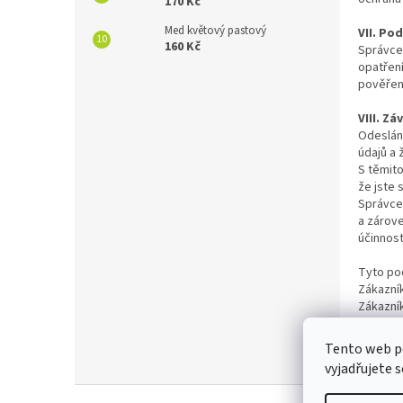
170 Kč
Med květový pastový
VII. Po
160 Kč
Správce 
opatření
pověřen
VIII. Z
Odeslán
údajů a 
S těmito
že jste 
Správce
a zárove
účinnost
Tyto pod
Zákazník
Zákazník
posíláte
Zpracová
Tento web p
Vám sou
vyjadřujete s
Z