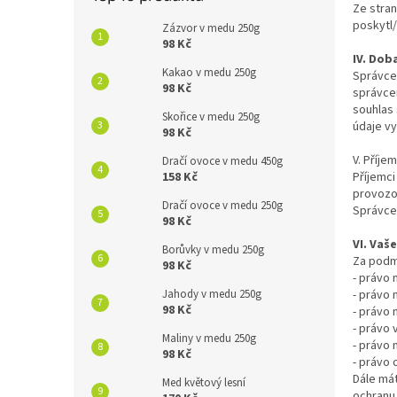
Ze stra
poskytl/
Zázvor v medu 250g
98 Kč
IV. Dob
Kakao v medu 250g
Správce 
98 Kč
správcem
souhlas 
Skořice v medu 250g
údaje v
98 Kč
V. Příje
Dračí ovoce v medu 450g
Příjemci
158 Kč
provozov
Dračí ovoce v medu 250g
Správce
98 Kč
VI. Vaš
Borůvky v medu 250g
Za podm
98 Kč
- právo 
- právo 
Jahody v medu 250g
98 Kč
- právo 
- právo 
Maliny v medu 250g
- právo 
98 Kč
- právo 
Dále mát
Med květový lesní
ochranu