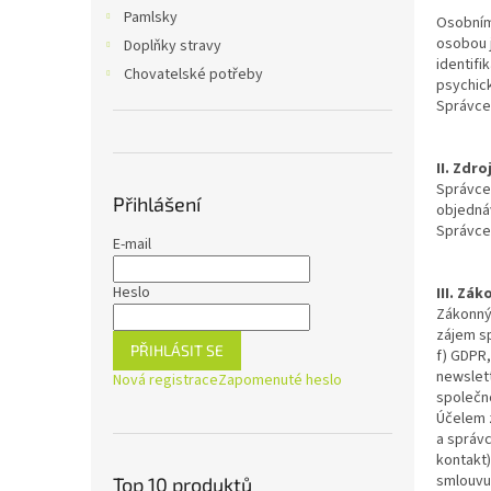
n
Pamlsky
Osobními
e
osobou j
Doplňky stravy
l
identifi
Chovatelské potřeby
psychick
Správce
II. Zdr
Správce 
Přihlášení
objedná
Správce 
E-mail
Heslo
III. Zá
Zákonný
zájem sp
PŘIHLÁSIT SE
f) GDPR,
newslett
Nová registrace
Zapomenuté heslo
společno
Účelem z
a správc
kontakt)
smlouvu 
Top 10 produktů