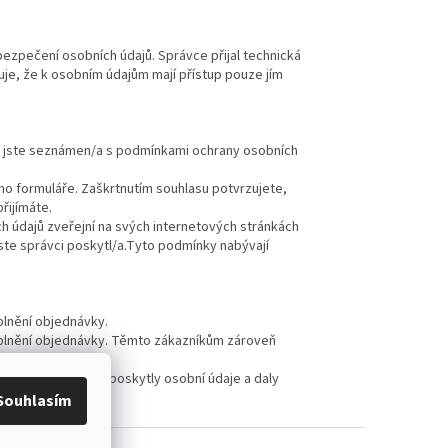
bezpečení osobních údajů. Správce přijal technická
uje, že k osobním údajům mají přístup pouze jím
e jste seznámen/a s podmínkami ochrany osobních
ho formuláře. Zaškrtnutím souhlasu potvrzujete,
řijímáte.
 údajů zveřejní na svých internetových stránkách
ste správci poskytl/a.Tyto podmínky nabývají
plnění objednávky.
 splnění objednávky. Těmto zákazníkům zároveň
ud Vám tyto osoby poskytly osobní údaje a daly
Souhlasím