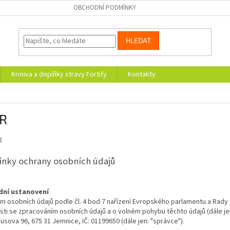
OBCHODNÍ PODMÍNKY
HLEDAT
Krmiva a doplňky stravy Fortify
Kontakty
R
2
nky ochrany osobních údajů
adní ustanovení
 osobních údajů podle čl. 4 bod 7 nařízení Evropského parlamentu a Rady 
sti se zpracováním osobních údajů a o volném pohybu těchto údajů (dále je
usova 96, 675 31 Jemnice, IČ: 01199650 (dále jen: "správce").