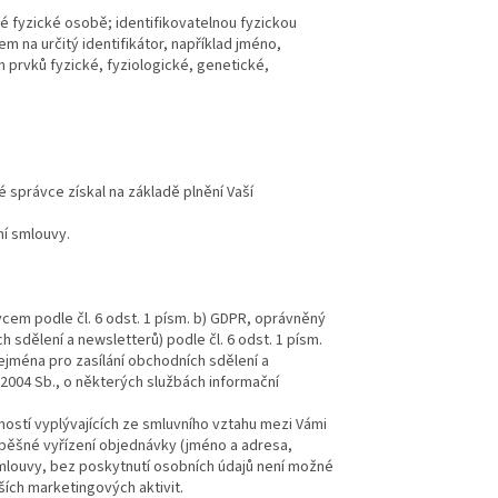
é fyzické osobě; identifikovatelnou fyzickou
m na určitý identifikátor, například jméno,
ích prvků fyzické, fyziologické, genetické,
 správce získal na základě plnění Vaší
ní smlouvy.
em podle čl. 6 odst. 1 písm. b) GDPR, oprávněný
sdělení a newsletterů) podle čl. 6 odst. 1 písm.
jména pro zasílání obchodních sdělení a
0/2004 Sb., o některých službách informační
ností vyplývajících ze smluvního vztahu mezi Vámi
spěšné vyřízení objednávky (jméno a adresa,
smlouvy, bez poskytnutí osobních údajů není možné
lších marketingových aktivit.