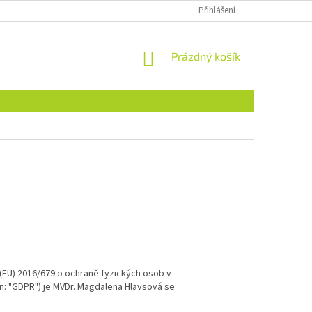
Přihlášení
NÁKUPNÍ
Prázdný košík
KOŠÍK
(EU) 2016/679 o ochraně fyzických osob v
n: "GDPR") je MVDr. Magdalena Hlavsová se