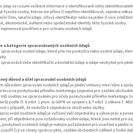
 údaji se rozumí veškeré informace o identifikované nebo identifikovateln
e fyzická osoba, kterou lze přímo či nepřímo identifikovat, zejména odkaze
kační číslo, lokační údaje, síťový identifikátor nebo na jeden či více zvláštn
é, ekonomické, kulturní nebo společenské identity této fyzické osoby.
 nejmenoval pověřence pro ochranu osobních údajů.
oje a kategorie zpracovávaných osobních údajů
zpracovává osobní údaje, které jste mu poskytl/a nebo osobní údaje, které
vky.
zpracovává Vaše identifikační a kontaktní údaje a údaje nezbytné pro plně
konný důvod a účel zpracování osobních údajů
m důvodem zpracování osobních údajů je plnění smlouvy mezi Vámi a správc
rávce na poskytování přímého marketingu (zejména pro zasílání obchodních 
 Váš souhlas se zpracováním pro účely poskytování přímého marketingu (ze
erů) podle čl. 6 odst. 1 písm. a) GDPR ve spojení s § 7 odst. 2 zákona č. 48
sti v případě, že nedošlo k objednávce zboží nebo služby.
pracování osobních údajů je vyřízení Vaší objednávky a výkon práv a povin
em; při objednávce jsou vyžadovány osobní údaje, které jsou nutné pro ú
, poskytnutí osobních údajů je nutným požadavkem pro uzavření a plnění 
uzavřít či jí ze strany správce plnit, zasílání obchodních sdělení a činění da