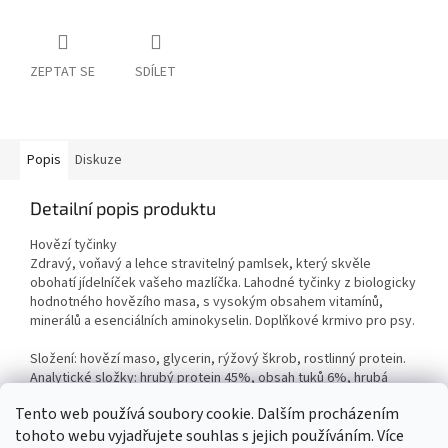
ZEPTAT SE
SDÍLET
Popis
Diskuze
Detailní popis produktu
Hovězí tyčinky
Zdravý, voňavý a lehce stravitelný pamlsek, který skvěle
obohatí jídelníček vašeho mazlíčka. Lahodné tyčinky z biologicky
hodnotného hovězího masa, s vysokým obsahem vitamínů,
minerálů a esenciálních aminokyselin. Doplňkové krmivo pro psy.
Složení: hovězí maso, glycerin, rýžový škrob, rostlinný protein.
Analytické složky: hrubý protein 45%, obsah tuků 6%, hrubá
vláknina 3%, hrubý popel 5%, vlhkost 20%.
Tento web používá soubory cookie. Dalším procházením
tohoto webu vyjadřujete souhlas s jejich používáním. Více