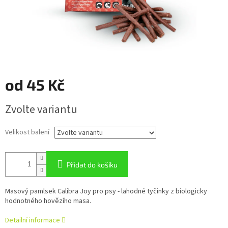
od
45 Kč
Měrná
Zvolte variantu
cena:
Velikost balení
Přidat do košíku
Masový pamlsek Calibra Joy pro psy - lahodné tyčinky z biologicky
hodnotného hovězího masa.
Detailní informace