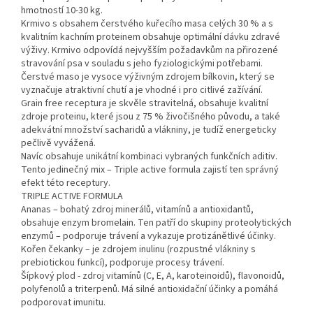
hmotností 10-30 kg.
Krmivo s obsahem čerstvého kuřecího masa celých 30 % a s
kvalitním kachním proteinem obsahuje optimální dávku zdravé
výživy. Krmivo odpovídá nejvyšším požadavkům na přirozené
stravování psa v souladu s jeho fyziologickými potřebami.
Čerstvé maso je vysoce výživným zdrojem bílkovin, který se
vyznačuje atraktivní chutí a je vhodné i pro citlivé zažívání.
Grain free receptura je skvěle stravitelná, obsahuje kvalitní
zdroje proteinu, které jsou z 75 % živočišného původu, a také
adekvátní množství sacharidů a vlákniny, je tudíž energeticky
pečlivě vyvážená.
Navíc obsahuje unikátní kombinaci vybraných funkčních aditiv.
Tento jedinečný mix – Triple active formula zajistí ten správný
efekt této receptury.
TRIPLE ACTIVE FORMULA
Ananas – bohatý zdroj minerálů, vitamínů a antioxidantů,
obsahuje enzym bromelain. Ten patří do skupiny proteolytických
enzymů – podporuje trávení a vykazuje protizánětlivé účinky.
Kořen čekanky – je zdrojem inulinu (rozpustné vlákniny s
prebiotickou funkcí), podporuje procesy trávení.
Šípkový plod - zdroj vitamínů (C, E, A, karoteinoidů), flavonoidů,
polyfenolů a triterpenů. Má silné antioxidační účinky a pomáhá
podporovat imunitu.