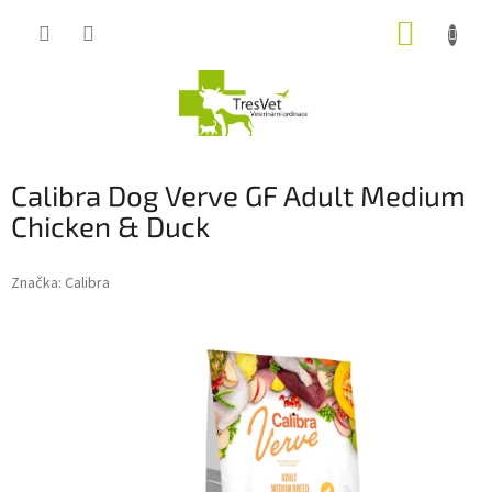
Přejít
NÁKUP
na
obsah
KOŠÍK
Calibra Dog Verve GF Adult Medium
Chicken & Duck
Značka:
Calibra