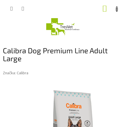
Přejít
NÁKUP
na
obsah
KOŠÍK
Calibra Dog Premium Line Adult
Large
Značka:
Calibra