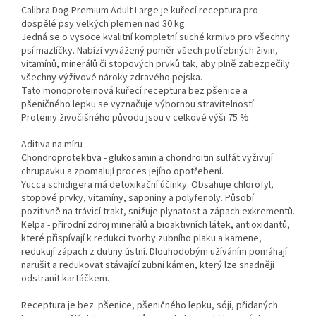
Calibra Dog Premium Adult Large je kuřecí receptura pro
dospělé psy velkých plemen nad 30 kg.
Jedná se o vysoce kvalitní kompletní suché krmivo pro všechny
psí mazlíčky. Nabízí vyvážený poměr všech potřebných živin,
vitamínů, minerálů či stopových prvků tak, aby plně zabezpečily
všechny výživové nároky zdravého pejska.
Tato monoproteinová kuřecí receptura bez pšenice a
pšeničného lepku se vyznačuje výbornou stravitelností.
Proteiny živočišného původu jsou v celkové výši 75 %.
Aditiva na míru
Chondroprotektiva - glukosamin a chondroitin sulfát vyživují
chrupavku a zpomalují proces jejího opotřebení.
Yucca schidigera má detoxikační účinky. Obsahuje chlorofyl,
stopové prvky, vitamíny, saponiny a polyfenoly. Působí
pozitivně na trávicí trakt, snižuje plynatost a zápach exkrementů.
Kelpa - přírodní zdroj minerálů a bioaktivních látek, antioxidantů,
které přispívají k redukci tvorby zubního plaku a kamene,
redukují zápach z dutiny ústní. Dlouhodobým užíváním pomáhají
narušit a redukovat stávající zubní kámen, který lze snadněji
odstranit kartáčkem.
Receptura je bez: pšenice, pšeničného lepku, sóji, přidaných