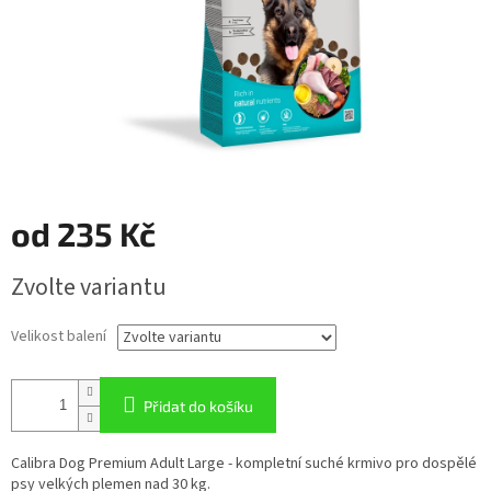
od
235 Kč
Měrná
Zvolte variantu
cena:
Velikost balení
Přidat do košíku
Calibra Dog Premium Adult Large - kompletní suché krmivo pro dospělé
psy velkých plemen nad 30 kg.