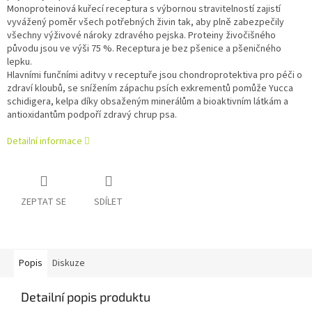
Monoproteinová kuřecí receptura s výbornou stravitelností zajistí
vyvážený poměr všech potřebných živin tak, aby plně zabezpečily
všechny výživové nároky zdravého pejska. Proteiny živočišného
původu jsou ve výši 75 %. Receptura je bez pšenice a pšeničného
lepku.
Hlavními funčními aditvy v receptuře jsou chondroprotektiva pro péči o
zdraví kloubů, se snížením zápachu psích exkrementů pomůže Yucca
schidigera, kelpa díky obsaženým minerálům a bioaktivním látkám a
antioxidantům podpoří zdravý chrup psa.
Detailní informace
ZEPTAT SE
SDÍLET
Popis
Diskuze
Detailní popis produktu