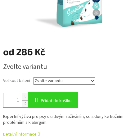
od
286 Kč
Měrná
Zvolte variantu
cena:
Velikost balení
Přidat do košíku
Expertní výživa pro psy s citlivým zažíváním, se sklony ke kožním
problémům a k alergiím.
Detailní informace