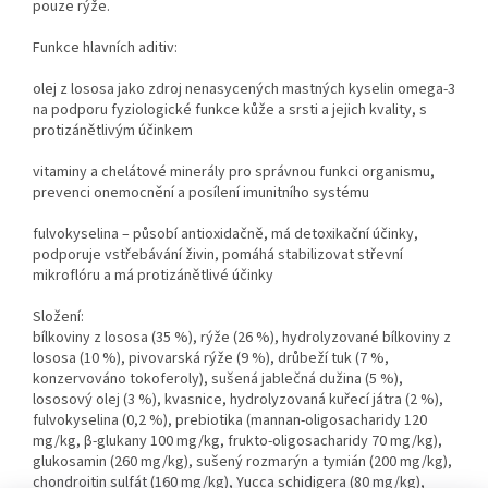
pouze rýže.
Funkce hlavních aditiv:
olej z lososa jako zdroj nenasycených mastných kyselin omega-3
na podporu fyziologické funkce kůže a srsti a jejich kvality, s
protizánětlivým účinkem
vitaminy a chelátové minerály pro správnou funkci organismu,
prevenci onemocnění a posílení imunitního systému
fulvokyselina – působí antioxidačně, má detoxikační účinky,
podporuje vstřebávání živin, pomáhá stabilizovat střevní
mikroflóru a má protizánětlivé účinky
Složení:
bílkoviny z lososa (35 %), rýže (26 %), hydrolyzované bílkoviny z
lososa (10 %), pivovarská rýže (9 %), drůbeží tuk (7 %,
konzervováno tokoferoly), sušená jablečná dužina (5 %),
lososový olej (3 %), kvasnice, hydrolyzovaná kuřecí játra (2 %),
fulvokyselina (0,2 %), prebiotika (mannan-oligosacharidy 120
mg/kg, β-glukany 100 mg/kg, frukto-oligosacharidy 70 mg/kg),
glukosamin (260 mg/kg), sušený rozmarýn a tymián (200 mg/kg),
chondroitin sulfát (160 mg/kg), Yucca schidigera (80 mg/kg),