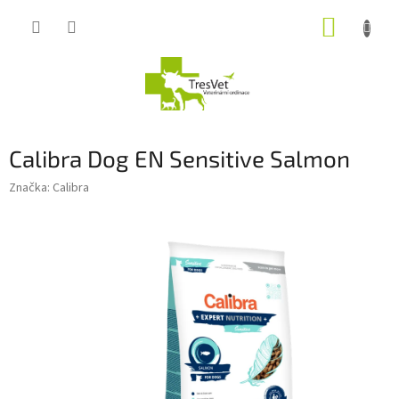
Přejít
NÁKUP
na
obsah
KOŠÍK
Calibra Dog EN Sensitive Salmon
Značka:
Calibra